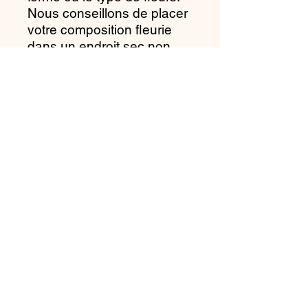
Nous conseillons de placer
votre composition fleurie
dans un endroit sec non
humide, de ne pas
l'exposer en plein soleil et
d'une source de chaleur
afin que les fleurs et
végétaux gardent leurs
aspects et couleurs plus
longtemps.Ne pas la
mouiller
⚠️ Ne pas laisser à la
portée des bébés et jeunes
enfants.
Livraison
Une remise en main propre est