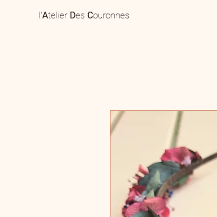
l'
A
telier
D
es
C
ouronnes