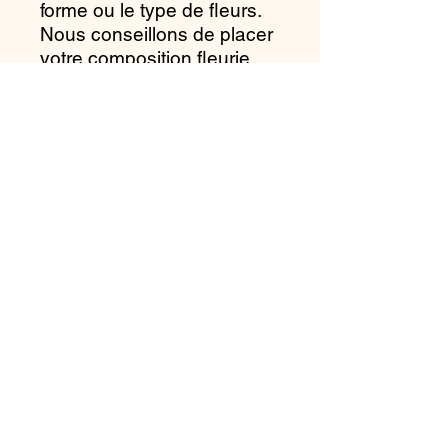
forme ou le type de fleurs.
Nous conseillons de placer
votre composition fleurie
dans un endroit sec non
humide, de ne pas
l'exposer en plein soleil et
d'une source de chaleur
afin que les fleurs gardent
leurs aspects et couleurs
plus longtemps.
Ne pas la mouiller
⚠ Ne pas laisser à la
portée des bébés et jeunes
enfants.
Livraison
Une remise en main propre est
possible sur Vannes Centre.